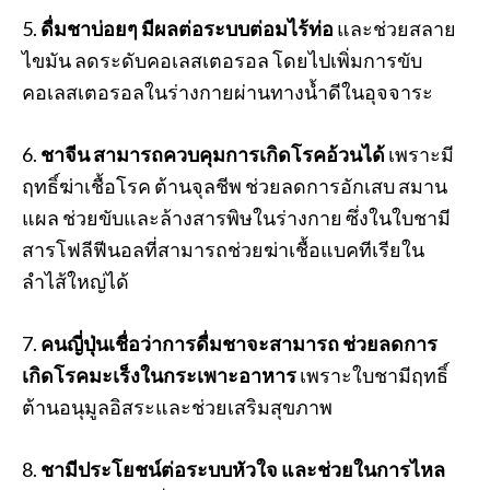
5.
ดื่มชาบ่อยๆ
มีผลต่อระบบต่อมไร้ท่อ
และช่วยสลาย
ไขมัน ลดระดับคอเลสเตอรอล โดยไปเพิ่มการขับ
คอเลสเตอรอลในร่างกายผ่านทางน้ำดีในอุจจาระ
6.
ชาจีน
สามารถควบคุมการเกิดโรคอ้วนได้
เพราะมี
ฤทธิ์ฆ่าเชื้อโรค ต้านจุลชีพ ช่วยลดการอักเสบ สมาน
แผล ช่วยขับและล้างสารพิษในร่างกาย ซึ่งในใบชามี
สารโฟลีฟีนอลที่สามารถช่วยฆ่าเชื้อแบคทีเรียใน
ลำไส้ใหญ่ได้
7.
คนญี่ปุ่นเชื่อว่าการดื่มชาจะสามารถ
ช่วยลดการ
เกิดโรคมะเร็งในกระเพาะอาหาร
เพราะใบชามีฤทธิ์
ต้านอนุมูลอิสระและช่วยเสริมสุขภาพ
8.
ชามีประโยชน์ต่อระบบหัวใจ และช่วยในการไหล