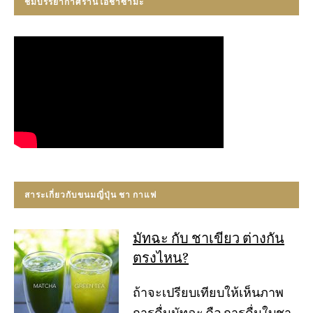
ชมบรรยากาศร้านโอชาซามะ
สาระเกี่ยวกับขนมญี่ปุ่น ชา กาแฟ
มัทฉะ กับ ชาเขียว ต่างกัน
ตรงไหน?
ถ้าจะเปรียบเทียบให้เห็นภาพ
การดื่มมัทฉะ คือ การดื่มใบชา