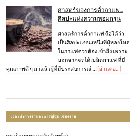
ศาสตร์ของการคั่วกาแฟ…
ศิลปะแห่งความหอมกรุ่น
ศาสตร์การคั่วกาแฟ ถือได้ว่า
เป็นศิลปะแขนงหนึ่งที่ผู้หลงใหล
ในกาแฟควรต้องเข้าถึง เพราะ
นอกจากจะได้เมล็ดกาแฟ ที่มี
คุณภาพดี ๆ มาแล้วผู้ที่มีประสบการณ์ …
[อ่านต่อ...]
เวลาทำการร้านอาหารญี่ปุ่น เชียงราย
ทางร้านหยุดทุกวันจันทร์ค่ะ