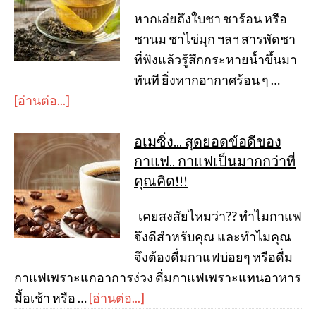
หากเอ่ยถึงใบชา ชาร้อน หรือ
ชานม ชาไข่มุก ฯลฯ สารพัดชา
ที่ฟังแล้วรู้สึกกระหายน้ำขึ้นมา
ทันที ยิ่งหากอากาศร้อน ๆ …
[อ่านต่อ...]
อเมซิ่ง… สุดยอดข้อดีของ
กาแฟ.. กาแฟเป็นมากกว่าที่
คุณคิด!!!
เคยสงสัยไหมว่า?? ทำไมกาแฟ
จึงดีสำหรับคุณ และทำไมคุณ
จึงต้องดื่มกาแฟบ่อยๆ หรือดื่ม
กาแฟเพราะแกอาการง่วง ดื่มกาแฟเพราะแทนอาหาร
มื้อเช้า หรือ …
[อ่านต่อ...]