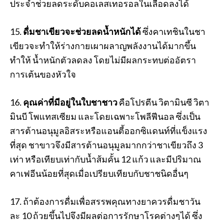
ประจำช่วยลดระดับคอเลสเทอรอลในเลือดลงได้
15.
ดื่มชาเขียวจะช่วยลดน้ำหนักได้
ซึ่งคาเทชินในชา
เขียวจะทำให้ร่างกายเผาผลาญพลังงานได้มากขึ้น
ทำให้ น้ำหนักตัวลดลง โดยไม่มีผลกระทบต่ออัตรา
การเต้นของหัวใจ
16.
คุณค่าที่มีอยู่ในใบชาชาว
คือโปรตีน วิตามินซี วิตา
มินบี โพแทสเซียม และโดยเฉพาะโพลีฟีนอล ซึ่งเป็น
สารต้านอนุมูลอิสระหรือแอนตี้ออกซิแดนท์ที่แข็งแรง
ที่สุด ชาขาวจึงมีสารต้านอนุมูลมากกว่าชาเขียวถึง 3
เท่า หรือเทียบเท่ากับน้ำส้มคั้น 12 แก้ว และมีปริมาณ
คาเฟอีนน้อยที่สุดเมื่อเปรียบเทียบกับชาชนิดอื่นๆ
17. ถ้าต้องการดื่มเพื่อสรรพคุณทางยาควรดื่มชาวัน
ละ 10 ถ้วยขึ้นไปจึงมีผลต่อการรักษาโรคต่างๆได้ ซึ่ง