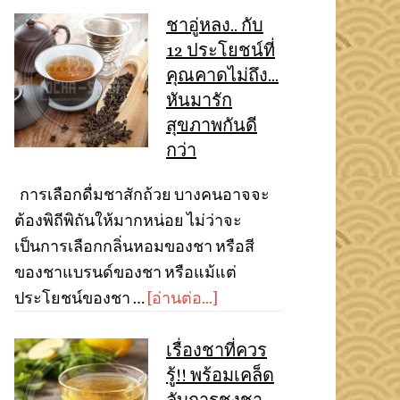
ชาอู่หลง.. กับ
12 ประโยชน์ที่
คุณคาดไม่ถึง…
หันมารัก
สุขภาพกันดี
กว่า
การเลือกดื่มชาสักถ้วย บางคนอาจจะ
ต้องพิถีพิถันให้มากหน่อย ไม่ว่าจะ
เป็นการเลือกกลิ่นหอมของชา หรือสี
ของชาแบรนด์ของชา หรือแม้แต่
ประโยชน์ของชา …
[อ่านต่อ...]
เรื่องชาที่ควร
รู้!! พร้อมเคล็ด