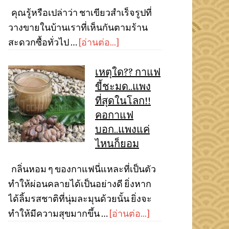
คุณรู้หรือเปล่าว่า ชาเขียวสำเร็จรูปที่
วางขายในบ้านเราที่เห็นกันตามร้าน
สะดวกซื้อทั่วไป …
[อ่านต่อ...]
เหตุใด?? กาแฟ
ขี้ชะมด..แพง
ที่สุดในโลก!!
คอกาแฟ
บอก..แพงแค่
ไหนก็ยอม
กลิ่นหอม ๆ ของกาแฟนี่แหละที่เป็นตัว
ทำให้ผ่อนคลายได้เป็นอย่างดี ยิ่งหาก
ได้ลิ้มรสชาติที่นุ่มละมุนด้วยนั้น ยิ่งจะ
ทำให้มีความสุขมากขึ้น …
[อ่านต่อ...]