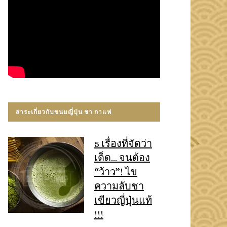
สาระเกี่ยวกับขนมญี่ปุ่น ชา กาแฟ
5 เรื่องที่จัดว่า
เด็ด… จนต้อง
“ว้าว”! ไข
ความลับชา
เขียวญี่ปุ่นแท้
!!!