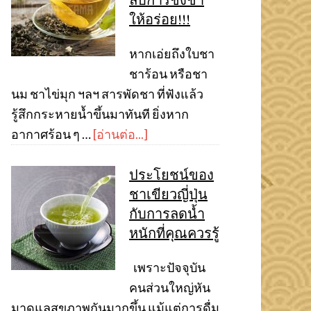
ลับการชงชา
ให้อร่อย!!!
หากเอ่ยถึงใบชา
ชาร้อน หรือชา
นม ชาไข่มุก ฯลฯ สารพัดชา ที่ฟังแล้ว
รู้สึกกระหายน้ำขึ้นมาทันที ยิ่งหาก
อากาศร้อน ๆ …
[อ่านต่อ...]
ประโยชน์ของ
ชาเขียวญี่ปุ่น
กับการลดน้ำ
หนักที่คุณควรรู้
เพราะปัจจุบัน
คนส่วนใหญ่หัน
มาดูแลสุขภาพกันมากขึ้น แม้แต่การดื่ม