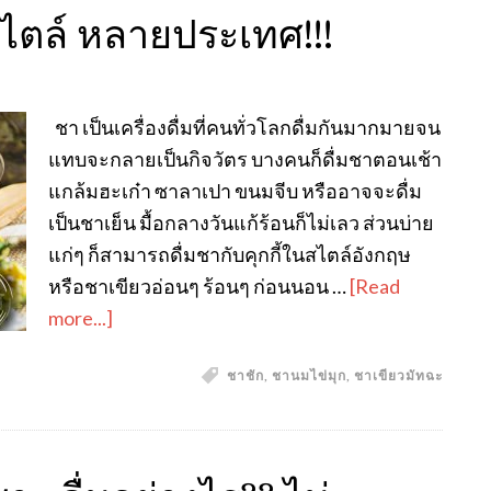
สไตล์ หลายประเทศ!!!
ชา เป็นเครื่องดื่มที่คนทั่วโลกดื่มกันมากมายจน
แทบจะกลายเป็นกิจวัตร บางคนก็ดื่มชาตอนเช้า
แกล้มฮะเก๋า ซาลาเปา ขนมจีบ หรืออาจจะดื่ม
เป็นชาเย็น มื้อกลางวันแก้ร้อนก็ไม่เลว ส่วนบ่าย
แก่ๆ ก็สามารถดื่มชากับคุกกี้ในสไตล์อังกฤษ
หรือชาเขียวอ่อนๆ ร้อนๆ ก่อนนอน …
[Read
more...]
ชาชัก
,
ชานมไข่มุก
,
ชาเขียวมัทฉะ