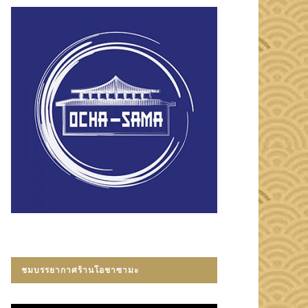
ชมบรรยากาศร้านโอชาซามะ