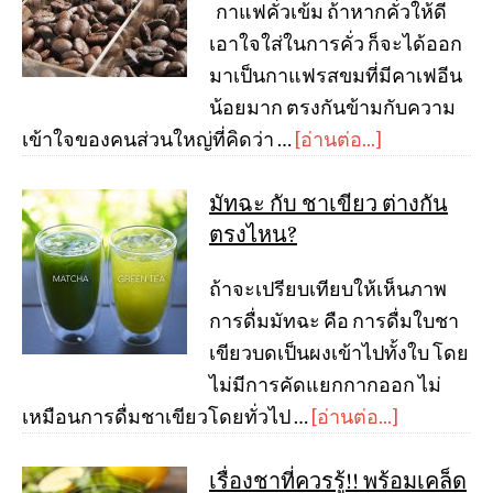
กาแฟคั่วเข้ม ถ้าหากคั่วให้ดี
เอาใจใส่ในการคั่ว ก็จะได้ออก
มาเป็นกาแฟรสขมที่มีคาเฟอีน
น้อยมาก ตรงกันข้ามกับความ
เข้าใจของคนส่วนใหญ่ที่คิดว่า …
[อ่านต่อ...]
มัทฉะ กับ ชาเขียว ต่างกัน
ตรงไหน?
ถ้าจะเปรียบเทียบให้เห็นภาพ
การดื่มมัทฉะ คือ การดื่มใบชา
เขียวบดเป็นผงเข้าไปทั้งใบ โดย
ไม่มีการคัดแยกกากออก ไม่
เหมือนการดื่มชาเขียวโดยทั่วไป …
[อ่านต่อ...]
เรื่องชาที่ควรรู้!! พร้อมเคล็ด