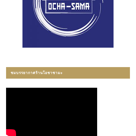
ชมบรรยากาศร้านโอชาซามะ