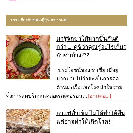
สาระเกี่ยวกับขนมญี่ปุ่น ชา กาแฟ
มารู้จักชาให้มากขึ้นกันดี
กว่า….. ดูซิว่าคุณรู้อะไรเกี่ยว
กับชาบ้าง???
ประโยชน์ของชาเขียวมีอยู่
มากมายไม่ว่าจะเป็นการต่อ
ต้านมะเร็งและโรคหัวใจ รวม
ทั้งการลดปริมาณคลอเรสเตอรอล …
[อ่านต่อ...]
กาแฟคั่วเข้ม ไม่ได้ทำให้ตื่น
แต่อาจทำให้เกิดโรค!!