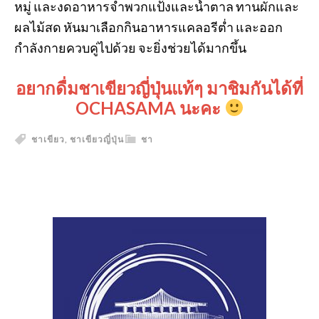
หมู่ และงดอาหารจำพวกแป้งและน้ำตาล ทานผักและ
ผลไม้สด หันมาเลือกกินอาหารแคลอรีต่ำ และออก
กำลังกายควบคู่ไปด้วย จะยิ่งช่วยได้มากขึ้น
อยากดื่มชาเขียวญี่ปุ่นแท้ๆ มาชิมกันได้ที่
OCHASAMA นะคะ
ชาเขียว
,
ชาเขียวญี่ปุ่น
ชา