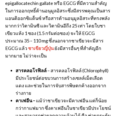
epigallocatechin gallate หรือ EGCG ที่มีความสำคัญ
ในการออกฤทธิ์ต้านอนุมูลอิสระซึ่งมีสรรพคุณเป็นสาร
แอนติออกซิแด็นซ์ หรือสารต้านอนุมูลอิสระที่ทรงพลัง
มากกว่าวิตามินซี และวิตามินอีถึง 25 เท่า โดยใบชา
เขียวแห้ง 1 ซอง (1.5 กรัมต่อซอง) จะให้ EGCG
ประมาณ 35 – 110 mg ซึ่งนอกจากชาเขียวจะมีสาร
EGCG แล้ว
ชาเขียวญี่ปุ่น
ยังมีสารอื่นๆ ที่สำคัญอีก
มากมาย ไม่ว่าจะเป็น
สารคลอโรฟิลล์
– สารคลอโรฟิลล์ (Chlorophyll)
มีประโยชน์ต่อขบวนการสร้างเซลล์เม็ดเลือด
แดง และช่วยในการจับสารพิษตกค้างออกจาก
ร่างกาย
คาเฟอีน –
แม้ว่าชาเขียวจะมีคาเฟอีน แต่ก็น้อย
กว่ากาแฟมาก ซึ่งคาเฟอีนในชาเขียวมีประโยชน์
และสามารถช่วยลดความอ้วนได้ คือ ช่วยกระตุ้น