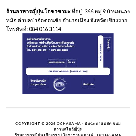
ร้านอาหารญี่ปุ่น โอชาซามะ
ที่อยู่: 366 หมู่ 9 บ้านหนอง
หม้อ ตำบลป่าอ้อดอนชัย อำเภอเมือง จังหวัดเชียงราย
โทรศัพท์: 084 016 3114
COPYRIGHT © 2026
OCHASAMA - มัทฉะ กาแฟสด ขนม
หวานสไตล์ญี่ปุ่น
ร้านอาหารญี่ปุ่น เชียงราย
|
โอชาซามะ คาเฟ่
|
OCHASAMA