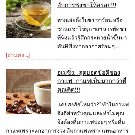
ลับการชงชาให้อร่อย!!!
หากเอ่ยถึงใบชา ชาร้อน หรือ
ชานม ชาไข่มุก ฯลฯ สารพัดชา
ที่ฟังแล้วรู้สึกกระหายน้ำขึ้นมา
ทันที ยิ่งหากอากาศร้อน ๆ …
[อ่านต่อ...]
อเมซิ่ง… สุดยอดข้อดีของ
กาแฟ.. กาแฟเป็นมากกว่าที่
คุณคิด!!!
เคยสงสัยไหมว่า?? ทำไมกาแฟ
จึงดีสำหรับคุณ และทำไมคุณ
จึงต้องดื่มกาแฟบ่อยๆ หรือดื่ม
กาแฟเพราะแกอาการง่วง ดื่มกาแฟเพราะแทนอาหาร