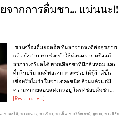
ัยจากการดื่มชา… แม่นนะ!!
ชา เครื่องดื่มยอดฮิต ที่นอกจากจะดีต่อสุขภาพ
แล้ว ยังสามารถช่วยทำให้ผ่อนคลาย หรือแก้
อาการเครียดได้ หากเลือกชาที่มีกลิ่นหอม และ
ดื่มในปริมาณที่พอเหมาะจะช่วยให้รู้สึกดีขึ้น
เชื่อหรือไม่ว่า ใบชาแต่ละชนิด ล้วนแล้วแต่มี
ความหมายแอบแฝงกันอยู่ ใครที่ชอบดื่มชา …
[Read more...]
น
,
ชาผลไม้
,
ชามะนาว
,
ชาเขียว
,
ชาเย็น
,
ชาเอิร์ลเกรย์
,
ดูดวง
,
ทายนิสัย