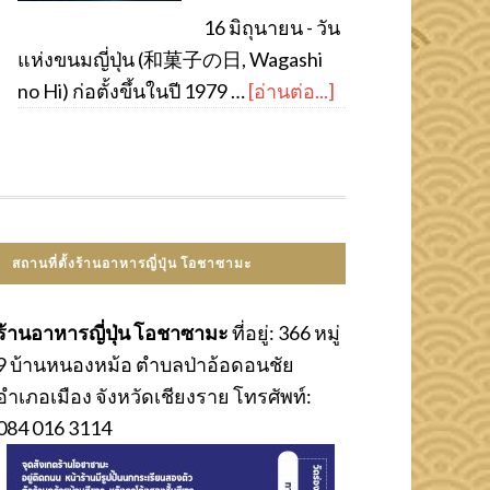
16 มิถุนายน - วัน
แห่งขนมญี่ปุ่น (和菓子の日, Wagashi
no Hi) ก่อตั้งขึ้นในปี 1979 …
[อ่านต่อ...]
สถานที่ตั้งร้านอาหารญี่ปุ่น โอชาซามะ
ร้านอาหารญี่ปุ่น โอชาซามะ
ที่อยู่: 366 หมู่
9 บ้านหนองหม้อ ตำบลป่าอ้อดอนชัย
อำเภอเมือง จังหวัดเชียงราย โทรศัพท์:
084 016 3114