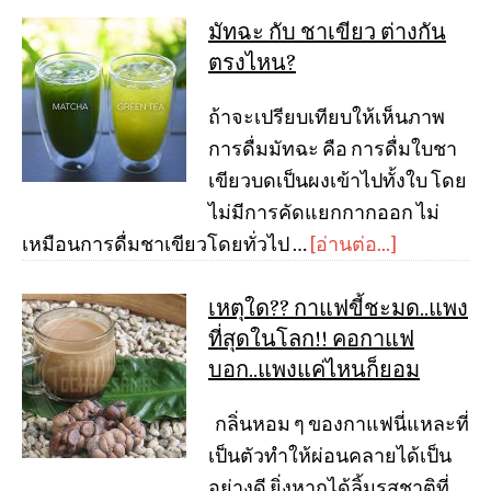
มัทฉะ กับ ชาเขียว ต่างกัน
ตรงไหน?
ถ้าจะเปรียบเทียบให้เห็นภาพ
การดื่มมัทฉะ คือ การดื่มใบชา
เขียวบดเป็นผงเข้าไปทั้งใบ โดย
ไม่มีการคัดแยกกากออก ไม่
เหมือนการดื่มชาเขียวโดยทั่วไป …
[อ่านต่อ...]
เหตุใด?? กาแฟขี้ชะมด..แพง
ที่สุดในโลก!! คอกาแฟ
บอก..แพงแค่ไหนก็ยอม
กลิ่นหอม ๆ ของกาแฟนี่แหละที่
เป็นตัวทำให้ผ่อนคลายได้เป็น
อย่างดี ยิ่งหากได้ลิ้มรสชาติที่