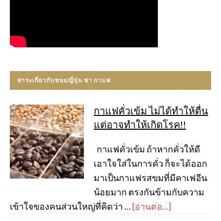
สาระเกี่ยวกับขนมญี่ปุ่น ชา กาแฟ
กาแฟคั่วเข้ม ไม่ได้ทำให้ตื่น
แต่อาจทำให้เกิดโรค!!
กาแฟคั่วเข้ม ถ้าหากคั่วให้ดี
เอาใจใส่ในการคั่ว ก็จะได้ออก
มาเป็นกาแฟรสขมที่มีคาเฟอีน
น้อยมาก ตรงกันข้ามกับความ
เข้าใจของคนส่วนใหญ่ที่คิดว่า …
[อ่านต่อ...]