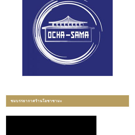
ชมบรรยากาศร้านโอชาซามะ