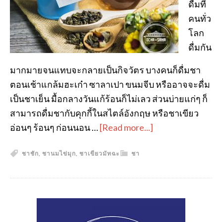
ดื่มที่
คนทั่ว
โลก
ดื่มกัน
มากมายจนแทบจะกลายเป็นกิจวัตร บางคนก็ดื่มชา
ตอนเช้าแกล้มฮะเก๋า ซาลาเปา ขนมจีบ หรืออาจจะดื่ม
เป็นชาเย็น มื้อกลางวันแก้ร้อนก็ไม่เลว ส่วนบ่ายแก่ๆ ก็
สามารถดื่มชากับคุกกี้ในสไตล์อังกฤษ หรือชาเขียว
อ่อนๆ ร้อนๆ ก่อนนอน …
[Read more...]
ชาชัก
,
ชานมไข่มุก
,
ชาเขียวมัทฉะ
ชา