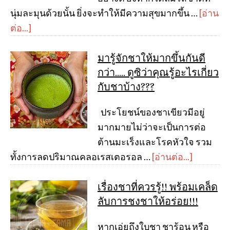
นุ่มละมุนด้วยนั้น ยิ่งจะทำให้มีความสุขมากขึ้น …
[อ่าน
ต่อ...]
มารู้จักชาให้มากขึ้นกันดี
กว่า….. ดูซิว่าคุณรู้อะไรเกี่ยว
กับชาบ้าง???
ประโยชน์ของชาเขียวมีอยู่
มากมายไม่ว่าจะเป็นการต่อ
ต้านมะเร็งและโรคหัวใจ รวม
ทั้งการลดปริมาณคลอเรสเตอรอล …
[อ่านต่อ...]
เรื่องชาที่ควรรู้!! พร้อมเคล็ด
ลับการชงชาให้อร่อย!!!
หากเอ่ยถึงใบชา ชาร้อน หรือ