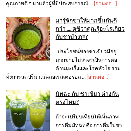
คุณภาพดี ๆ มาแล้วผู้ที่มีประสบการณ์ …
[อ่านต่อ...]
มารู้จักชาให้มากขึ้นกันดี
กว่า….. ดูซิว่าคุณรู้อะไรเกี่ยว
กับชาบ้าง???
ประโยชน์ของชาเขียวมีอยู่
มากมายไม่ว่าจะเป็นการต่อ
ต้านมะเร็งและโรคหัวใจ รวม
ทั้งการลดปริมาณคลอเรสเตอรอล …
[อ่านต่อ...]
มัทฉะ กับ ชาเขียว ต่างกัน
ตรงไหน?
ถ้าจะเปรียบเทียบให้เห็นภาพ
การดื่มมัทฉะ คือ การดื่มใบชา