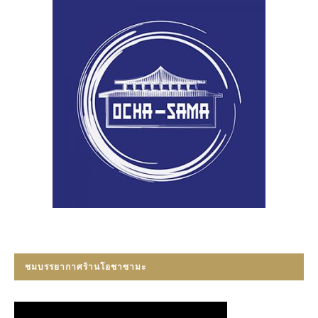
ชมบรรยากาศร้านโอชาซามะ