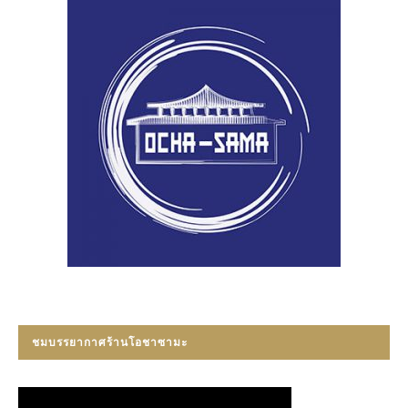
ชมบรรยากาศร้านโอชาซามะ