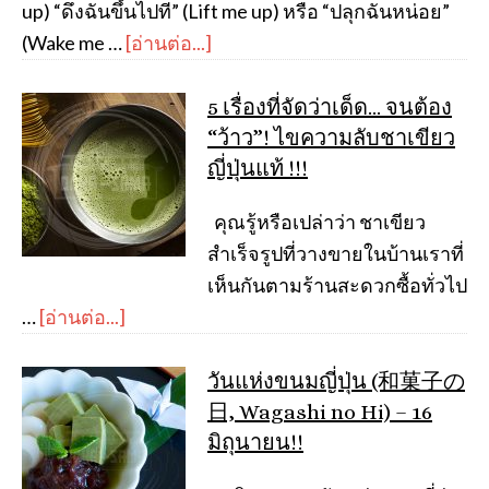
up) “ดึงฉันขึ้นไปที” (Lift me up) หรือ “ปลุกฉันหน่อย”
(Wake me …
[อ่านต่อ...]
5 เรื่องที่จัดว่าเด็ด… จนต้อง
“ว้าว”! ไขความลับชาเขียว
ญี่ปุ่นแท้ !!!
คุณรู้หรือเปล่าว่า ชาเขียว
สำเร็จรูปที่วางขายในบ้านเราที่
เห็นกันตามร้านสะดวกซื้อทั่วไป
…
[อ่านต่อ...]
วันแห่งขนมญี่ปุ่น (和菓子の
日, Wagashi no Hi) – 16
มิถุนายน!!