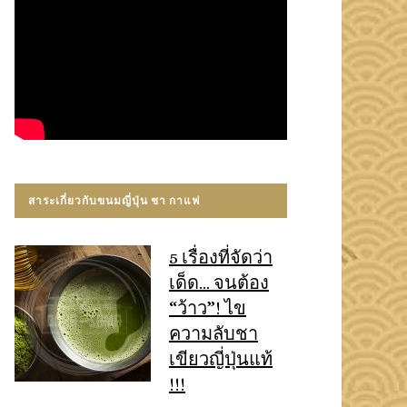
สาระเกี่ยวกับขนมญี่ปุ่น ชา กาแฟ
5 เรื่องที่จัดว่า
เด็ด… จนต้อง
“ว้าว”! ไข
ความลับชา
เขียวญี่ปุ่นแท้
!!!