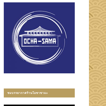
ชมบรรยากาศร้านโอชาซามะ